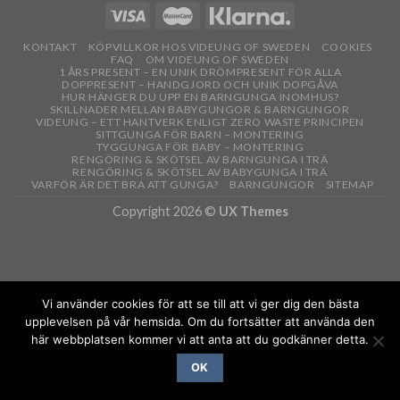
KONTAKT
KÖPVILLKOR HOS VIDEUNG OF SWEDEN
COOKIES
FAQ
OM VIDEUNG OF SWEDEN
1 ÅRS PRESENT – EN UNIK DRÖMPRESENT FÖR ALLA
DOPPRESENT – HANDGJORD OCH UNIK DOPGÅVA
HUR HÄNGER DU UPP EN BARNGUNGA INOMHUS?
SKILLNADER MELLAN BABYGUNGOR & BARNGUNGOR
VIDEUNG – ETT HANTVERK ENLIGT ZERO WASTE PRINCIPEN
SITTGUNGA FÖR BARN – MONTERING
TYGGUNGA FÖR BABY – MONTERING
RENGÖRING & SKÖTSEL AV BARNGUNGA I TRÄ
RENGÖRING & SKÖTSEL AV BABYGUNGA I TRÄ
VARFÖR ÄR DET BRA ATT GUNGA?
BARNGUNGOR
SITEMAP
Copyright 2026 ©
UX Themes
Vi använder cookies för att se till att vi ger dig den bästa
upplevelsen på vår hemsida. Om du fortsätter att använda den
här webbplatsen kommer vi att anta att du godkänner detta.
OK