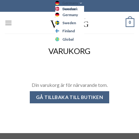
Skip
Germany
Sweden
Denmark
to
Germany
Finland
content
0
Sweden
Global
Finland
Denmark
Global
VARUKORG
Din varukorg är för närvarande tom.
GÅ TILLBAKA TILL BUTIKEN